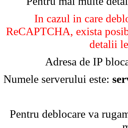
Pentru mai multe detal
In cazul in care debl
ReCAPTCHA, exista posibil
detalii l
Adresa de IP bloca
Numele serverului este:
se
Pentru deblocare va ruga
m